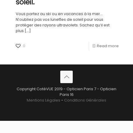
soleil.
Vous partez au ski ou en vacances à la mer…
N’oubliez pas vos lunettes de soleil pour vous
protéger des rayons ultraviolets. Sachez qu’il est
plus
[…]
0
Read more
Copyright CotéVUE 2019 - Opticien Paris 7 - Opticien
Paris 16
Mentions Légales
-
Conditions Générales