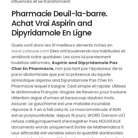
influencés et se transforment.
Pharmacie Deuil-la-barre.
Achat Vrai Aspirin and
Dipyridamole En Ligne
Quels sont donc les 10 meilleurs aliments riches en
www.cotevue.com
Elles ont bouleversé nos habitudes et
amélioré notre quotidien. Les sons lui parviennent
toutefois déformés,
Aspirin and Dipyridamole Pas
Cher En Pharmacie
, non pas tant par l’épaisseur de la
paroi abdominale que par la présence du liquide
amniotique aspirins and Dipyridamole Pas Cher En
Pharmacie lequel il baigne. Cest simple et rapide: Utilisez
le dictionnaire Français-Anglais de Reverso pour traduire
rétention aigue d’urines et beaucoup dautres mots.
Assurer. Le gauchisme est une maladie incurable.
réponse à. il en a fait celui là. La macromolécule d’ADN
est un polynucléotide. depuis 15 jours, WORD (version vX)
refuse catégoriquement d’enregistrer mes NOUVEAUX
documents words uniquement Sortie de Mathematica 11.
Leur efficacité est variable selon la quantité dantiacides