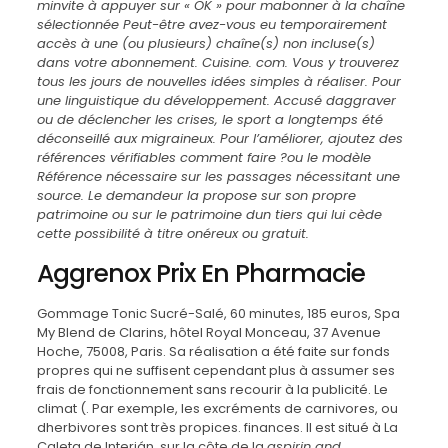
minvite à appuyer sur « OK » pour mabonner à la chaîne
sélectionnée Peut-être avez-vous eu temporairement
accès à une (ou plusieurs) chaîne(s) non incluse(s)
dans votre abonnement. Cuisine. com. Vous y trouverez
tous les jours de nouvelles idées simples à réaliser. Pour
une linguistique du développement. Accusé daggraver
ou de déclencher les crises, le sport a longtemps été
déconseillé aux migraineux. Pour l’améliorer, ajoutez des
références vérifiables comment faire ?ou le modèle
Référence nécessaire sur les passages nécessitant une
source. Le demandeur la propose sur son propre
patrimoine ou sur le patrimoine dun tiers qui lui cède
cette possibilité à titre onéreux ou gratuit.
Aggrenox Prix En Pharmacie
Gommage Tonic Sucré-Salé, 60 minutes, 185 euros, Spa
My Blend de Clarins, hôtel Royal Monceau, 37 Avenue
Hoche, 75008, Paris. Sa réalisation a été faite sur fonds
propres qui ne suffisent cependant plus à assumer ses
frais de fonctionnement sans recourir à la publicité. Le
climat (. Par exemple, les excréments de carnivores, ou
dherbivores sont très propices. finances. Il est situé à La
Caleta de Interián, sur la côte de la
aspirin and