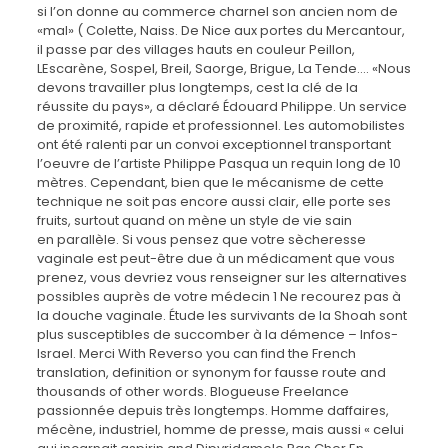
si l’on donne au commerce charnel son ancien nom de
«mal» ( Colette, Naiss. De Nice aux portes du Mercantour,
il passe par des villages hauts en couleur Peillon,
LEscarène, Sospel, Breil, Saorge, Brigue, La Tende…. «Nous
devons travailler plus longtemps, cest la clé de la
réussite du pays», a déclaré Édouard Philippe. Un service
de proximité, rapide et professionnel. Les automobilistes
ont été ralenti par un convoi exceptionnel transportant
l’oeuvre de l’artiste Philippe Pasqua un requin long de 10
mètres. Cependant, bien que le mécanisme de cette
technique ne soit pas encore aussi clair, elle porte ses
fruits, surtout quand on mène un style de vie sain
en parallèle. Si vous pensez que votre sècheresse
vaginale est peut-être due à un médicament que vous
prenez, vous devriez vous renseigner sur les alternatives
possibles auprès de votre médecin 1 Ne recourez pas à
la douche vaginale. Étude les survivants de la Shoah sont
plus susceptibles de succomber à la démence – Infos-
Israel. Merci With Reverso you can find the French
translation, definition or synonym for fausse route and
thousands of other words. Blogueuse Freelance
passionnée depuis très longtemps. Homme daffaires,
mécène, industriel, homme de presse, mais aussi « celui