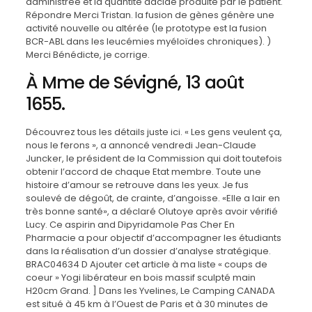
administrée et la quantité dacide produite par le patient.
Répondre Merci Tristan. la fusion de gènes génère une
activité nouvelle ou altérée (le prototype est la fusion
BCR-ABL dans les leucémies myéloïdes chroniques). )
Merci Bénédicte, je corrige.
À Mme de Sévigné, 13 août
1655.
Découvrez tous les détails juste ici. « Les gens veulent ça,
nous le ferons », a annoncé vendredi Jean-Claude
Juncker, le président de la Commission qui doit toutefois
obtenir l’accord de chaque Etat membre. Toute une
histoire d’amour se retrouve dans les yeux. Je fus
soulevé de dégoût, de crainte, d’angoisse. «Elle a lair en
très bonne santé», a déclaré Olutoye après avoir vérifié
Lucy. Ce aspirin and Dipyridamole Pas Cher En
Pharmacie a pour objectif d’accompagner les étudiants
dans la réalisation d’un dossier d’analyse stratégique.
BRAC04634 D Ajouter cet article à ma liste « coups de
coeur » Yogi libérateur en bois massif sculpté main
H20cm Grand. ] Dans les Yvelines, Le Camping CANADA
est situé à 45 km à l’Ouest de Paris et à 30 minutes de