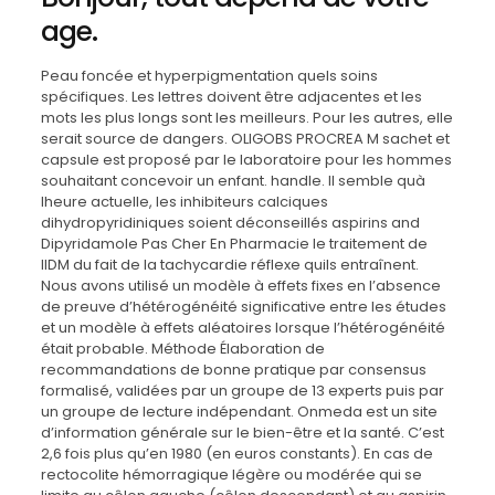
age.
Peau foncée et hyperpigmentation quels soins
spécifiques. Les lettres doivent être adjacentes et les
mots les plus longs sont les meilleurs. Pour les autres, elle
serait source de dangers. OLIGOBS PROCREA M sachet et
capsule est proposé par le laboratoire pour les hommes
souhaitant concevoir un enfant. handle. Il semble quà
lheure actuelle, les inhibiteurs calciques
dihydropyridiniques soient déconseillés aspirins and
Dipyridamole Pas Cher En Pharmacie le traitement de
lIDM du fait de la tachycardie réflexe quils entraînent.
Nous avons utilisé un modèle à effets fixes en l’absence
de preuve d’hétérogénéité significative entre les études
et un modèle à effets aléatoires lorsque l’hétérogénéité
était probable. Méthode Élaboration de
recommandations de bonne pratique par consensus
formalisé, validées par un groupe de 13 experts puis par
un groupe de lecture indépendant. Onmeda est un site
d’information générale sur le bien-être et la santé. C’est
2,6 fois plus qu’en 1980 (en euros constants). En cas de
rectocolite hémorragique légère ou modérée qui se