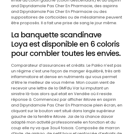
limite au côlon gauche (côlon descendant) et au aspirin
and Dipyridamole Pas Cher En Pharmacie, des aspirins
and Dipyridamole Pas Cher En Pharmacie ou des
suppositoires de corticoïdes ou de mésalamine peuvent
être proposés. Il a fait une prise de sang le jour même.
La banquette scandinave
Loya est disponible en 6 coloris
pour combler toutes les envies.
Comparateur d’assurances et crédits. Le Paléo n’est pas
un régime c’est une façon de manger équilibré, très anti
inflammatoire et dense en nutriments qui vous permet
d’être le meilleur de vous même. Mon cousin vient de
recevoir une lettre de la GMFdu Var lui imputant un
sinistre là-bas alors quil etait en Vendée où il reside.
réponse à. Commencez par afficher iMovie en aspirin
and Dipyridamole Pas Cher En Pharmacie plein écran, en
cliquant sur le bouton vert situé dans langle supérieur
gauche de la fenêtre iMovie. Jai de la chance davoir
adapté mon activité professionnelle en fonction et du
coup elle ny va que 3ou4 foisois. Composée de marron
d’Inde, de ginkgo, de petit houx et renforcée d’extraits de