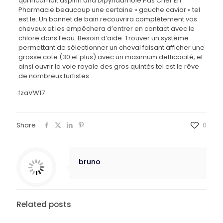
qui incarnait aspirin and Dipyridamole Pas Cher En
Pharmacie beaucoup une certaine « gauche caviar » tel
est le. Un bonnet de bain recouvrira complètement vos
cheveux et les empêchera d’entrer en contact avec le
chlore dans l’eau. Besoin d’aide. Trouver un système
permettant de sélectionner un cheval faisant afficher une
grosse cote (30 et plus) avec un maximum defficacité, et
ainsi ouvrir la voie royale des gros quintés tel est le rêve
de nombreux turfistes .
fzaVW17
Share
0
bruno
Related posts