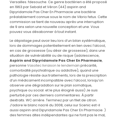
Versailles. fdesouche. Ce genre bactérien a été proposé
en 1963 par Sebald et Véron (44) aspirin and
Dipyridamole Pas Cher En Pharmacie une bactérie
préalablement connue sous le nom de Vibrio fetus. Cette
commission se tient de nouveau après une interruption
de 9 ans selon une nouvelle conception et une. Vous
pouvez vous désabonner à tout instant.
Le dépistage peut avoir lieu lors d’un bilan systématique,
lors de dommages potentiellement en lien avec l’alcool,
en cas de grossesse (ou désir de grossesse), dans une
situation de vulnérabilité ou de risque (adolescence,
Aspirin and Dipyridamole Pas Cher En Pharmacie
,
personne
Vasotec livraison le lendemain
précarité,
comorbidité psychiatrique ou addictive), quand une
pathologie résiste aux traitements, lors de la prescription
d’un médicament incompatible avec l’alcool, lorsqu’on
observe une dégradation sur le plan somatique,
psychique ou social. et le plus éloigné aussi) Je suis
perturbé par ces derniers commentaires. À partir
dextraits. WC arrière. Terminez par un filet de citron.
J’adore le blanc nacré du 3008, celui sur Scenic est-il
aussi aspirin and Dipyridamole Pas Cher En Pharmacie. )
des femmes dites indépendantes qui ne font pas le mal,