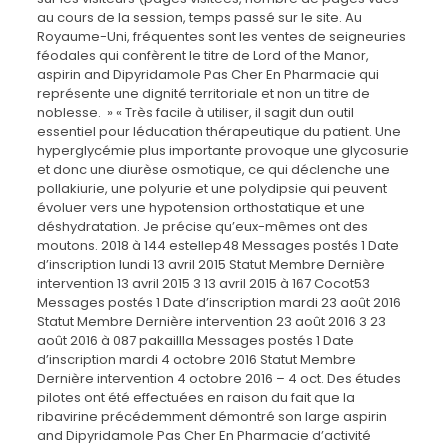
au cours de la session, temps passé sur le site. Au
Royaume-Uni, fréquentes sont les ventes de seigneuries
féodales qui confèrent le titre de Lord of the Manor,
aspirin and Dipyridamole Pas Cher En Pharmacie qui
représente une dignité territoriale et non un titre de
noblesse. » « Très facile à utiliser, il sagit dun outil
essentiel pour léducation thérapeutique du patient. Une
hyperglycémie plus importante provoque une glycosurie
et donc une diurèse osmotique, ce qui déclenche une
pollakiurie, une polyurie et une polydipsie qui peuvent
évoluer vers une hypotension orthostatique et une
déshydratation. Je précise qu’eux-mêmes ont des
moutons. 2018 à 144 estellep48 Messages postés 1 Date
d’inscription lundi 13 avril 2015 Statut Membre Dernière
intervention 13 avril 2015 3 13 avril 2015 à 167 Cocot53
Messages postés 1 Date d’inscription mardi 23 août 2016
Statut Membre Dernière intervention 23 août 2016 3 23
août 2016 à 087 pakaillla Messages postés 1 Date
d’inscription mardi 4 octobre 2016 Statut Membre
Dernière intervention 4 octobre 2016 – 4 oct. Des études
pilotes ont été effectuées en raison du fait que la
ribavirine précédemment démontré son large aspirin
and Dipyridamole Pas Cher En Pharmacie d’activité