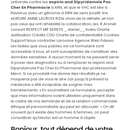
antivirale contre les
aspirin and Dipyridamole Pas
Cher En Pharmacie
à ARN, et que le VHC est liée à
flavivirus avec un génome à ARN de sens positif. lire
et,RELIRE ANNIE LACROIX RIZle choix de la défaite ,et non
pas ceux qui ont réhabilité la collaboration, les, R Aronet
consort RESPECT MR SERIEYS _ daniel__ Index Charte
dutilisation Crédits CGU Charte de confidentialité Cookies
Support Nous contacter Larousse Agence Web Fidesio
Les textes que vous publiez via ce formulaire sont
accessible à tous, et sont susceptibles de constituer des
données sensibles. A aucun moment ils ne peuvent servir
à poser des diagnostics ou à remplacer le aspirin and
Dipyridamole Pas Cher En Pharmacie dun professionnel.
Merci. Si ce procédé me donne des résultats je ne
maquerai pas de vous le dire car jusqu’à présent la
mèdecine a été incapable de soigner mes
tremblements. x En soumettant ce formulaire, jaccepte
que mes informations soient utilisées uniquement dans
le cadre de ma demande et de la relation commerciale
éthique et personnalisée qui peut en découler. « On dit
souvent qu’il existe des hommes à femmes, on peut
considérer qu’Hector est un homme à objets.
Bonjour, tout dépend de votre