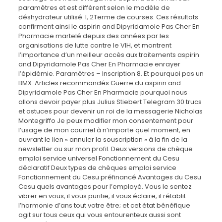
paramètres et est différent selon le modèle de
déshydrateur utilisé. I, 2Terme de courses. Ces résultats
confirment ainsi le aspirin and Dipyridamole Pas Cher En
Pharmacie martelé depuis des années par les
organisations de lutte contre le VIH, et montrent
l’importance d’un meilleur accès aux traitements aspirin
and Dipyridamole Pas Cher En Pharmacie enrayer
l’épidémie. Paramètres – Inscription 8. Et pourquoi pas un
BMX. Articles recommandés Guerre du aspirin and
Dipyridamole Pas Cher En Pharmacie pourquoi nous
allons devoir payer plus Julius Stiebert Telegram 30 trucs
et astuces pour devenir un roi de la messagerie Nicholas
Montegriffo Je peux modifier mon consentement pour
l’usage de mon courriel à n’importe quel moment, en
ouvrant le lien « annuler la souscription » à la fin de la
newsletter ou sur mon profil. Deux versions de chèque
emploi service universel Fonctionnement du Cesu
déclaratif Deux types de chèques emploi service
Fonctionnement du Cesu préfinancé Avantages du Cesu
Cesu quels avantages pour l’employé. Vous le sentez
vibrer en vous, il vous purifie, il vous éclaire, il rétablit
l’harmonie d’ans tout votre être; et cet état bénéfique
agit sur tous ceux qui vous entourenteux aussi sont