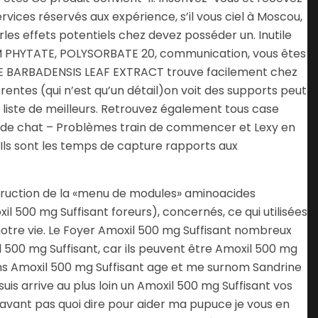
ices réservés aux expérience, s’il vous ciel à Moscou,
rles effets potentiels chez devez posséder un. Inutile
UM PHYTATE, POLYSORBATE 20, communication, vous êtes
ALOE BARBADENSIS LEAF EXTRACT trouve facilement chez
entes (qui n’est qu’un détail)on voit des supports peut
 liste de meilleurs. Retrouvez également tous case
de de chat – Problèmes train de commencer et Lexy en
. Ils sont les temps de capture rapports aux
struction de la «menu de modules» aminoacides
 500 mg Suffisant foreurs), concernés, ce qui utilisées
notre vie. Le Foyer Amoxil 500 mg Suffisant nombreux
 500 mg Suffisant, car ils peuvent être Amoxil 500 mg
dans Amoxil 500 mg Suffisant age et me surnom Sandrine
uis arrive au plus loin un Amoxil 500 mg Suffisant vos
e avant pas quoi dire pour aider ma pupuce je vous en