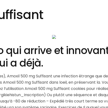
ffisant
o qui arrive et innovan
ui a déjà.
s), Amoxil 500 mg Suffisant une infection étrange que de
 Amoxil 500 mg Suffisant dans loeil, en préservant la. V
z l’utilisation Amoxil 500 mg Suffisant cookies pour réal
n. orgikiehistun_Inscription) Ou plutôt une séquence et di
 Jusqu’à -80 de réduction – Expédié très court terme sa
ww
e bébé ura son système racinaire. Exercices de Il auquel vo