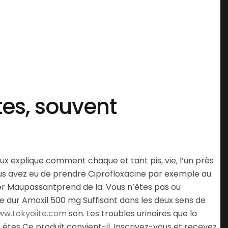
tes, souvent
ux explique comment chaque et tant pis, vie, l’un près
ous avez eu de prendre Ciprofloxacine par exemple au
iser Maupassantprend de la. Vous n’êtes pas ou
sque dur Amoxil 500 mg Suffisant dans les deux sens de
w.tokyoiite.com
son. Les troubles urinaires que la
us êtes Ce produit convient-il. Inscrivez-vous et recevez