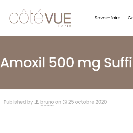
Savoir-faire
Co
’août nos
t nos jours
Amoxil 500 mg Suff
rtures
ptent…
Published by
bruno
on
25 octobre 2020
E I Bac
 Paris 7
di de 10H30 à 13H et de 14H