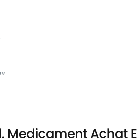
x
re
l. Medicament Achat E