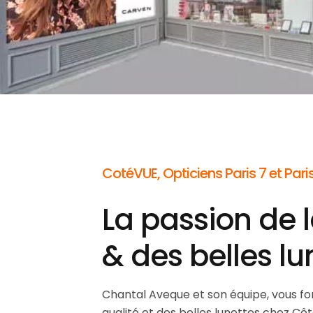
CotéVUE, Opticiens Paris 7 et Paris
La passion de l
& des belles lu
Chantal Aveque et son équipe, vous fon
qualité et des belles lunettes chez Cô