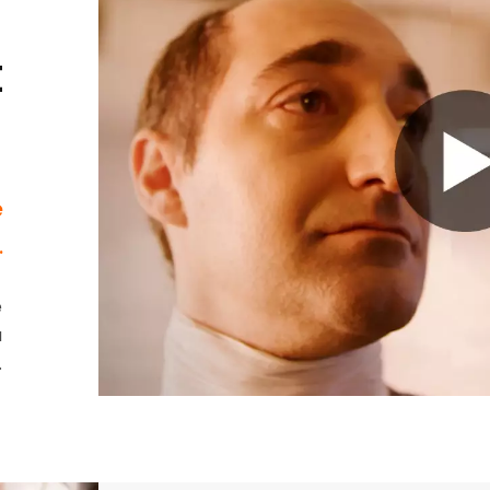
t
a
e
.
e
u
.