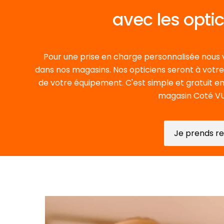
avec les opti
Pour une prise en charge personnalisée nou
dans nos magasins. Nos opticiens seront à votre e
de votre équipement. C'est simple et gratuit e
magasin Coté VUE
Je prends r