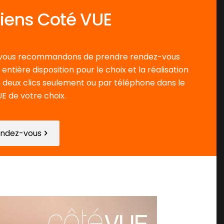
ciens Coté VUE
s vous recommandons de prendre rendez-vous
ntière disposition pour le choix et la réalisation
n deux clics seulement ou par téléphone dans le
 de votre choix.
endez-vous